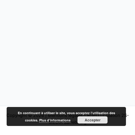
En continuant à utiliser le site, vous acceptez l’utilisation des
Copyright © 2026 |
Mentions légales - RGPD
|
Création 2S-
Accepter
cookies.
Plus d’informations
MEDIA Sarrebourg