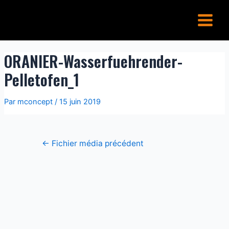
Aller
Navigation
Main
au
de
Menu
contenu
l’article
ORANIER-Wasserfuehrender-
Pelletofen_1
Par
mconcept
/
15 juin 2019
←
Fichier média précédent