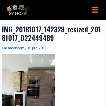
Aller
Navigation
Main
au
de
Menu
contenu
l’article
IMG_20181017_142328_resized_201
81017_022449489
Par
mconcept
/
15 juin 2019