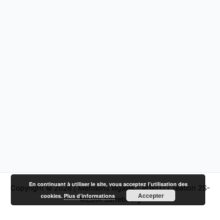
En continuant à utiliser le site, vous acceptez l’utilisation des
Copyright © 2026 |
Mentions légales - RGPD
|
Création 2S-
Accepter
cookies.
Plus d’informations
MEDIA Sarrebourg