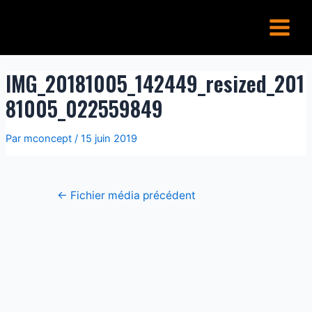
Aller
Navigation
Main
au
de
Menu
contenu
l’article
IMG_20181005_142449_resized_201
81005_022559849
Par
mconcept
/
15 juin 2019
←
Fichier média précédent