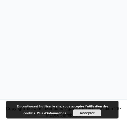
En continuant à utiliser le site, vous acceptez l’utilisation des
Copyright © 2026 |
Mentions légales - RGPD
|
Création 2S-
Accepter
cookies.
Plus d’informations
MEDIA Sarrebourg