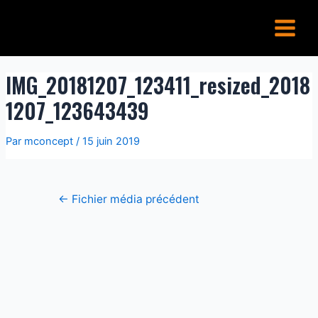
Aller
Navigation
Main
au
de
Menu
contenu
l’article
IMG_20181207_123411_resized_2018
1207_123643439
Par
mconcept
/
15 juin 2019
←
Fichier média précédent