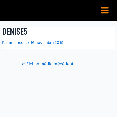
Aller
Navigation
Main
au
de
Menu
contenu
l’article
DENISE5
Par
mconcept
/
16 novembre 2019
←
Fichier média précédent