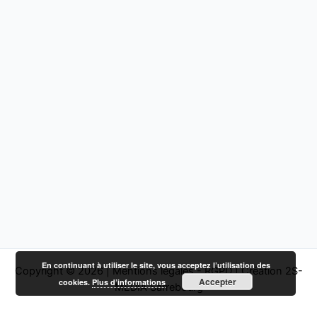
En continuant à utiliser le site, vous acceptez l’utilisation des
Copyright © 2026 |
Mentions légales - RGPD
|
Création 2S-
Accepter
cookies.
Plus d’informations
MEDIA Sarrebourg