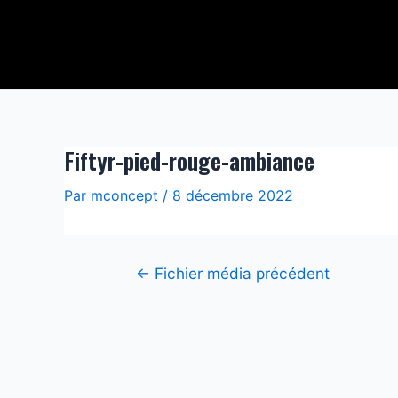
Aller
Navigation
au
de
contenu
l’article
Fiftyr-pied-rouge-ambiance
Par
mconcept
/
8 décembre 2022
←
Fichier média précédent