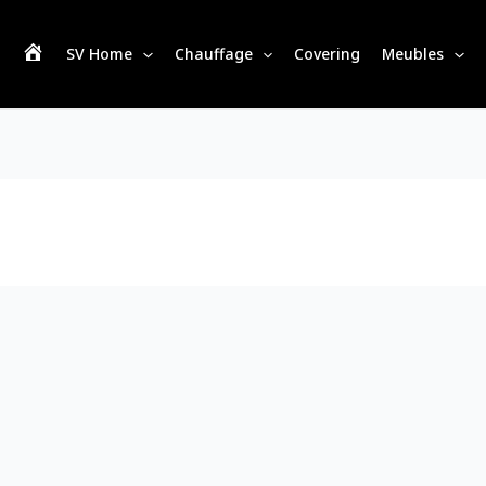
SV Home
Chauffage
Covering
Meubles
S
V
H
o
m