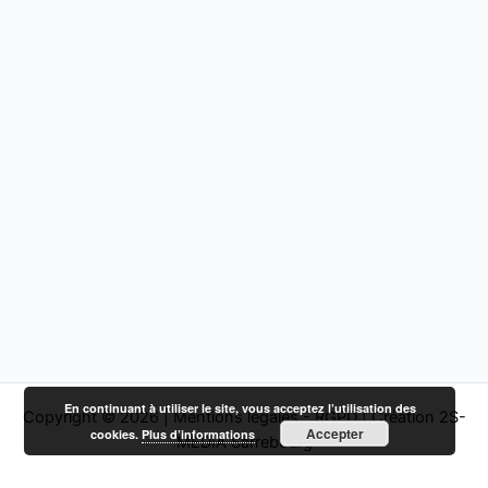
En continuant à utiliser le site, vous acceptez l’utilisation des
Copyright © 2026 |
Mentions légales - RGPD
|
Création 2S-
Accepter
cookies.
Plus d’informations
MEDIA Sarrebourg