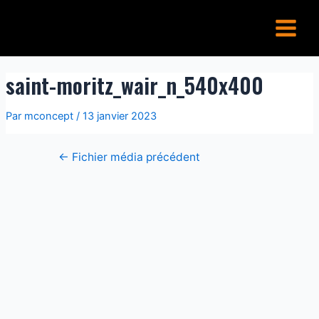
Aller
Navigation
Main
au
de
Menu
contenu
l’article
saint-moritz_wair_n_540x400
Par
mconcept
/
13 janvier 2023
←
Fichier média précédent