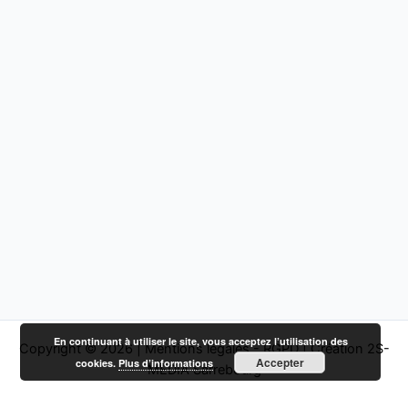
En continuant à utiliser le site, vous acceptez l’utilisation des
Copyright © 2026 |
Mentions légales - RGPD
|
Création 2S-
Accepter
cookies.
Plus d’informations
MEDIA Sarrebourg