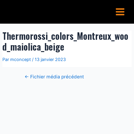
Aller
Navigation
Main
au
de
Menu
contenu
l’article
Thermorossi_colors_Montreux_woo
d_maiolica_beige
Par
mconcept
/
13 janvier 2023
←
Fichier média précédent