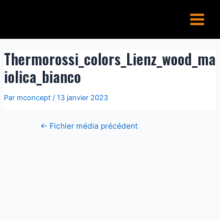
Aller
Navigation
Main
au
de
Menu
contenu
l’article
Thermorossi_colors_Lienz_wood_ma
iolica_bianco
Par
mconcept
/
13 janvier 2023
←
Fichier média précédent