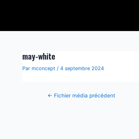
Aller
Navigation
au
de
contenu
l’article
may-white
Par
mconcept
/
4 septembre 2024
←
Fichier média précédent