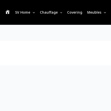
SV Home
Chauffage
Covering
Meubles
S
V
H
o
m