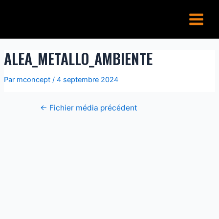
Aller
Navigation
Main
au
de
Menu
contenu
l’article
ALEA_METALLO_AMBIENTE
Par
mconcept
/
4 septembre 2024
←
Fichier média précédent