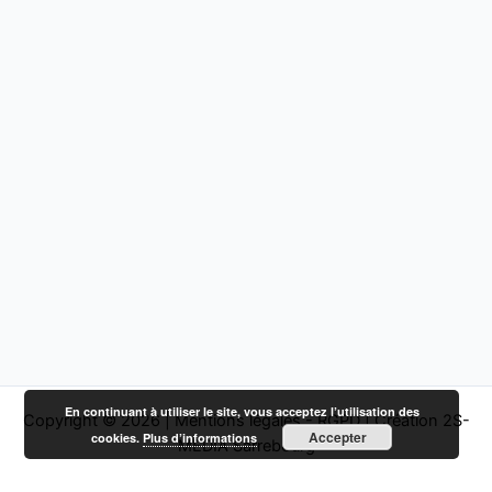
En continuant à utiliser le site, vous acceptez l’utilisation des
Copyright © 2026 |
Mentions légales - RGPD
|
Création 2S-
Accepter
cookies.
Plus d’informations
MEDIA Sarrebourg