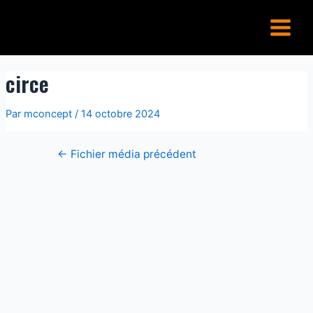
Aller
Navigation
Main
au
de
Menu
contenu
l’article
circe
Par
mconcept
/
14 octobre 2024
←
Fichier média précédent