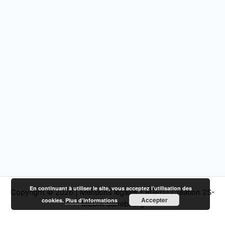
En continuant à utiliser le site, vous acceptez l’utilisation des
Copyright © 2026 |
Mentions légales - RGPD
|
Création 2S-
Accepter
cookies.
Plus d’informations
MEDIA Sarrebourg