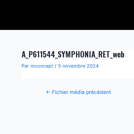
Aller
Navigation
au
de
contenu
l’article
A_P611544_SYMPHONIA_RET_web
Par
mconcept
/
5 novembre 2024
←
Fichier média précédent