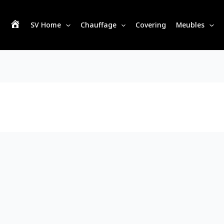
SV Home
Chauffage
Covering
Meubles
S
V
H
o
m