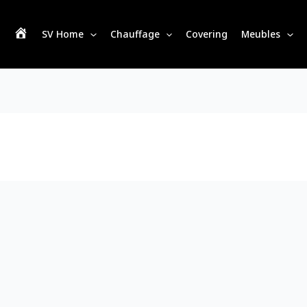
SV Home
Chauffage
Covering
Meubles
S
V
H
o
m