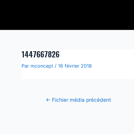
Aller
Navigation
au
de
contenu
l’article
1447667826
Par
mconcept
/
16 février 2018
←
Fichier média précédent