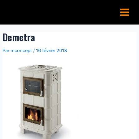
Aller
Navigation
Main
au
de
Menu
contenu
l’article
Demetra
Par
mconcept
/
16 février 2018