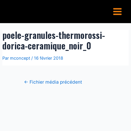
Aller
Navigation
Main
au
de
Menu
contenu
l’article
poele-granules-thermorossi-
dorica-ceramique_noir_0
Par
mconcept
/
16 février 2018
←
Fichier média précédent