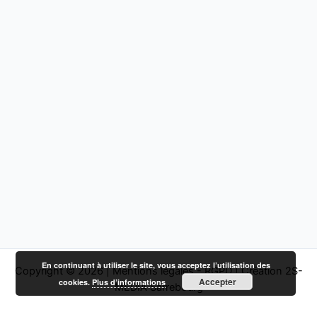
En continuant à utiliser le site, vous acceptez l’utilisation des
Copyright © 2026 |
Mentions légales - RGPD
|
Création 2S-
Accepter
cookies.
Plus d’informations
MEDIA Sarrebourg