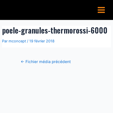
Aller
Navigation
Main
au
de
Menu
contenu
l’article
poele-granules-thermorossi-6000
Par
mconcept
/
19 février 2018
←
Fichier média précédent