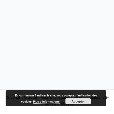
En continuant à utiliser le site, vous acceptez l’utilisation des
Copyright © 2026 |
Mentions légales - RGPD
|
Création 2S-
Accepter
cookies.
Plus d’informations
MEDIA Sarrebourg