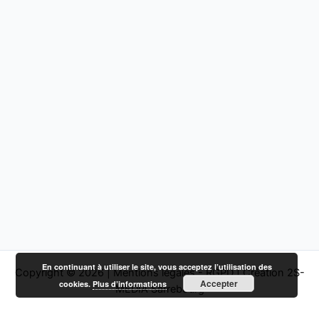
En continuant à utiliser le site, vous acceptez l’utilisation des
Copyright © 2026 |
Mentions légales - RGPD
|
Création 2S-
Accepter
cookies.
Plus d’informations
MEDIA Sarrebourg