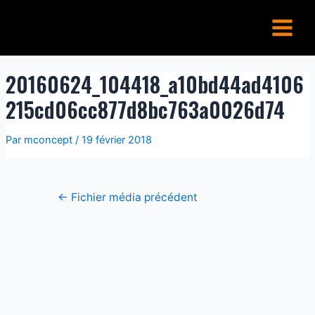
Aller
Navigation
Main
au
de
Menu
contenu
l’article
20160624_104418_a10bd44ad4106
215cd06cc877d8bc763a0026d74
Par
mconcept
/
19 février 2018
←
Fichier média précédent