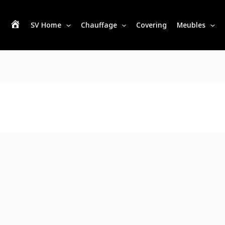
SV Home
Chauffage
Covering
Meubles
S
V
H
o
m