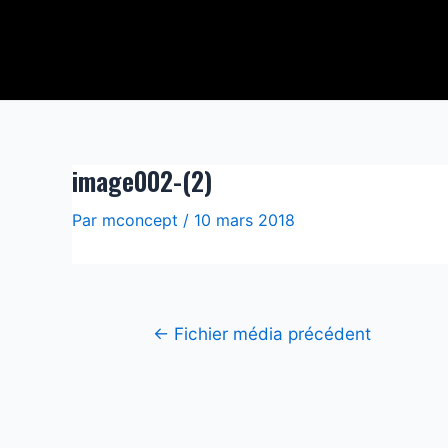
Aller
Navigation
au
de
contenu
l’article
image002-(2)
Par
mconcept
/
10 mars 2018
←
Fichier média précédent