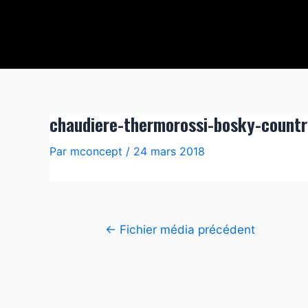
Aller
Navigation
au
de
contenu
l’article
chaudiere-thermorossi-bosky-countr
Par
mconcept
/
24 mars 2018
←
Fichier média précédent