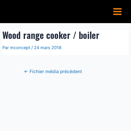
Aller
Navigation
Main
au
de
Menu
contenu
l’article
Wood range cooker / boiler
Par
mconcept
/
24 mars 2018
←
Fichier média précédent