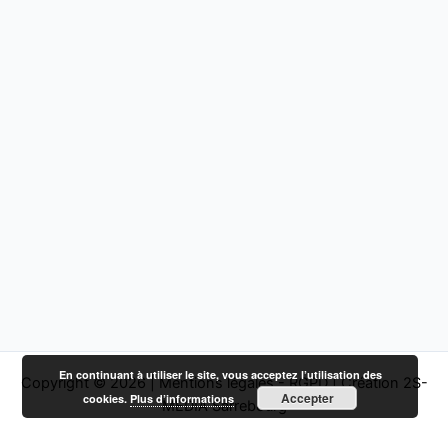
En continuant à utiliser le site, vous acceptez l’utilisation des
Copyright © 2026 |
Mentions légales - RGPD
|
Création 2S-
Accepter
cookies.
Plus d’informations
MEDIA Sarrebourg