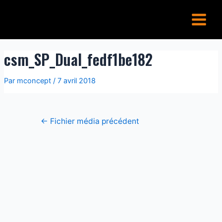
Aller
Navigation
Main
au
de
Menu
contenu
l’article
csm_SP_Dual_fedf1be182
Par
mconcept
/
7 avril 2018
←
Fichier média précédent