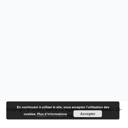
En continuant à utiliser le site, vous acceptez l’utilisation des
Copyright © 2026 |
Mentions légales - RGPD
|
Création 2S-
Accepter
cookies.
Plus d’informations
MEDIA Sarrebourg