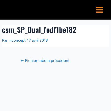
Aller
Navigation
Main
au
de
Menu
contenu
l’article
csm_SP_Dual_fedf1be182
Par
mconcept
/
7 avril 2018
←
Fichier média précédent