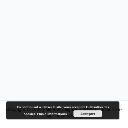
En continuant à utiliser le site, vous acceptez l’utilisation des
Copyright © 2026 |
Mentions légales - RGPD
|
Création 2S-
Accepter
cookies.
Plus d’informations
MEDIA Sarrebourg