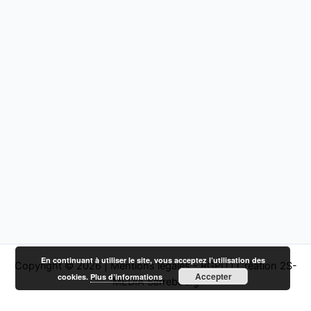
En continuant à utiliser le site, vous acceptez l’utilisation des
Copyright © 2026 |
Mentions légales - RGPD
|
Création 2S-
Accepter
cookies.
Plus d’informations
MEDIA Sarrebourg