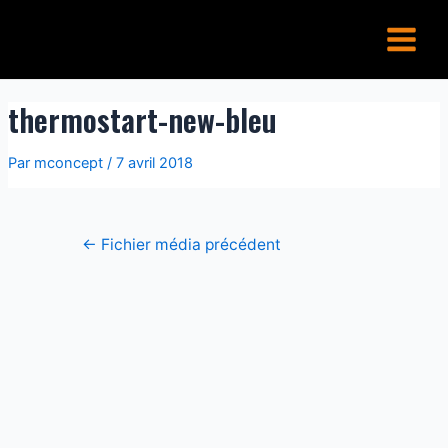
Aller
Navigation
Main
au
de
Menu
contenu
l’article
thermostart-new-bleu
Par
mconcept
/
7 avril 2018
←
Fichier média précédent