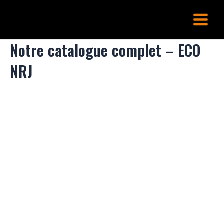
Aller
Main
au
Menu
contenu
Notre catalogue complet – ECO
NRJ