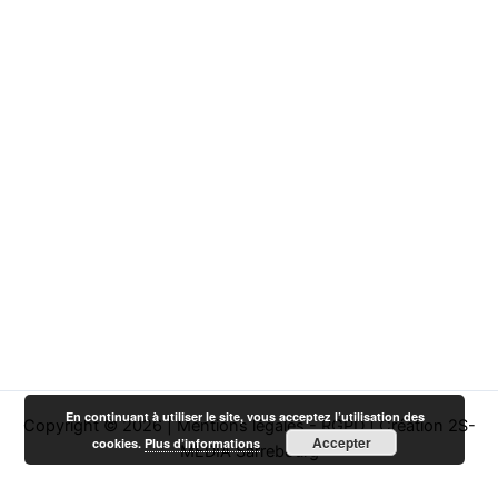
En continuant à utiliser le site, vous acceptez l’utilisation des
Copyright © 2026 |
Mentions légales - RGPD
|
Création 2S-
Accepter
cookies.
Plus d’informations
MEDIA Sarrebourg