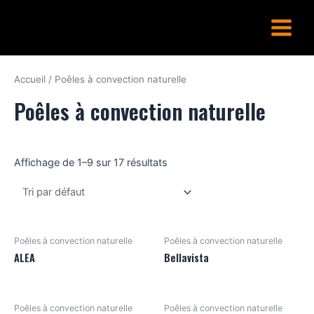
Aller
Main
au
Menu
contenu
Accueil
/ Poêles à convection naturelle
Poêles à convection naturelle
Affichage de 1–9 sur 17 résultats
Poêles à convection naturelle
Poêles à convection naturelle
ALEA
Bellavista
Poêles à convection naturelle
Poêles à convection naturelle