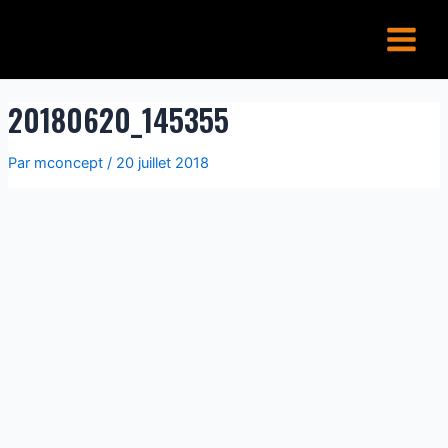
Aller
Main
au
Menu
contenu
20180620_145355
Par
mconcept
/
20 juillet 2018