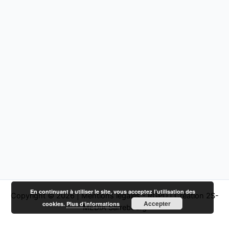
En continuant à utiliser le site, vous acceptez l’utilisation des
Copyright © 2026 |
Mentions légales - RGPD
|
Création 2S-
Accepter
cookies.
Plus d’informations
MEDIA Sarrebourg