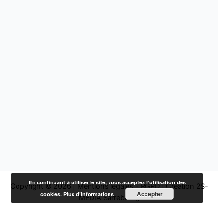
En continuant à utiliser le site, vous acceptez l’utilisation des
Copyright © 2026 |
Mentions légales - RGPD
|
Création 2S-
Accepter
cookies.
Plus d’informations
MEDIA Sarrebourg