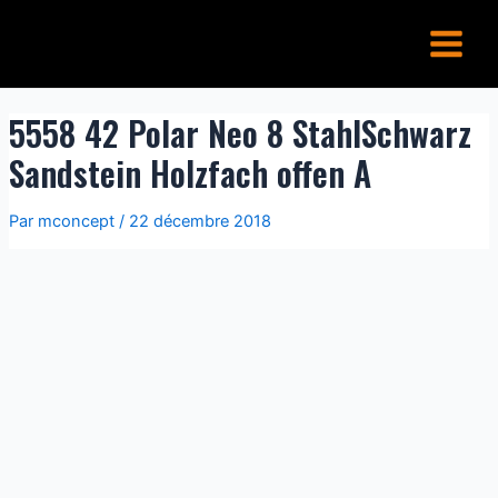
Aller
Main
au
Menu
contenu
5558 42 Polar Neo 8 StahlSchwarz
Sandstein Holzfach offen A
Par
mconcept
/
22 décembre 2018