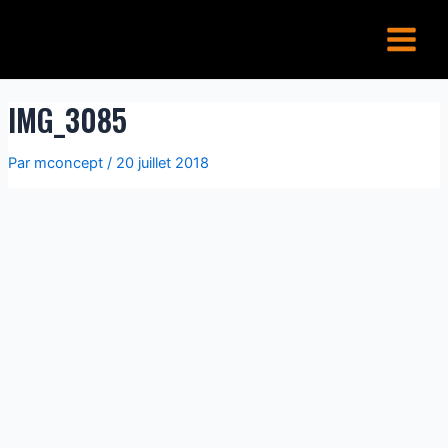
Aller
Main
au
Menu
contenu
IMG_3085
Par
mconcept
/
20 juillet 2018