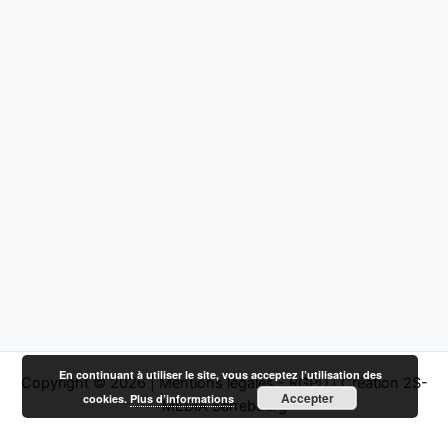
En continuant à utiliser le site, vous acceptez l’utilisation des
Copyright © 2026 |
Mentions légales - RGPD
|
Création 2S-
Accepter
cookies.
Plus d’informations
MEDIA Sarrebourg