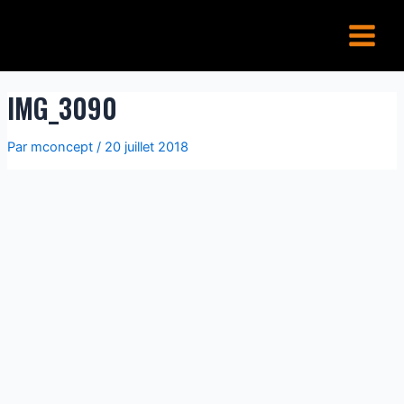
Aller
Main
au
Menu
contenu
IMG_3090
Par
mconcept
/
20 juillet 2018