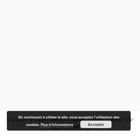
En continuant à utiliser le site, vous acceptez l’utilisation des
Copyright © 2026 |
Mentions légales - RGPD
|
Création 2S-
Accepter
cookies.
Plus d’informations
MEDIA Sarrebourg