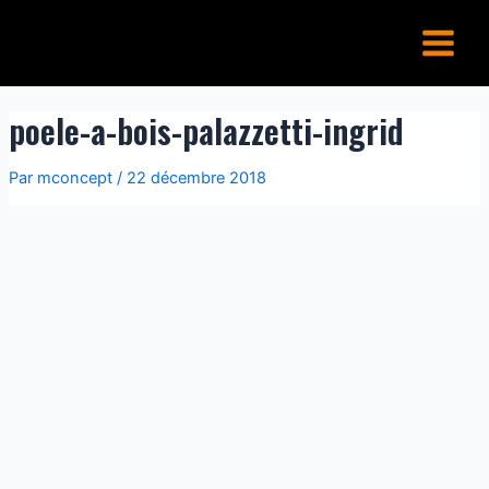
Aller
Main
au
Menu
contenu
poele-a-bois-palazzetti-ingrid
Par
mconcept
/
22 décembre 2018