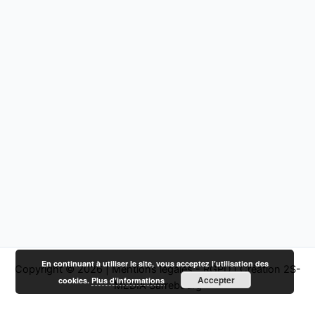
En continuant à utiliser le site, vous acceptez l’utilisation des
Copyright © 2026 |
Mentions légales - RGPD
|
Création 2S-
Accepter
cookies.
Plus d’informations
MEDIA Sarrebourg