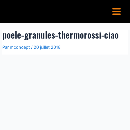
Aller
Main
au
Menu
contenu
poele-granules-thermorossi-ciao
Par
mconcept
/
20 juillet 2018