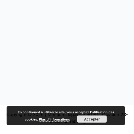
En continuant à utiliser le site, vous acceptez l’utilisation des
Copyright © 2026 |
Mentions légales - RGPD
|
Création 2S-
Accepter
cookies.
Plus d’informations
MEDIA Sarrebourg