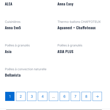
ALEA
Anna Easy
Cuisinières
Thermo-ballons CHAFFOTEUX
Anna Evo5
Aquanext + Chaffoteaux
Poêles à granulés
Poêles à granulés
Asia
ASIA PLUS
Poêles à convection naturelle
Bellavista
1
2
3
4
…
6
7
8
→