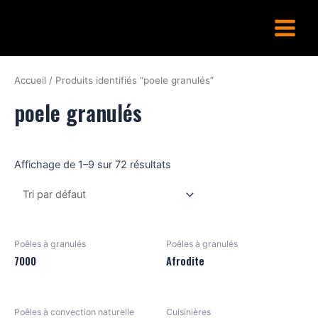
Aller
Main
au
Menu
contenu
Accueil
/ Produits identifiés “poele granulés”
poele granulés
Affichage de 1–9 sur 72 résultats
Poêles à granulés
Poêles à granulés
7000
Afrodite
Poêles à convection naturelle
Cuisinières