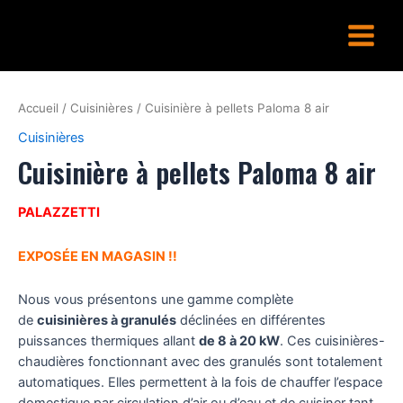
Aller
Main
au
Menu
contenu
Accueil
/
Cuisinières
/ Cuisinière à pellets Paloma 8 air
Cuisinières
Cuisinière à pellets Paloma 8 air
PALAZZETTI
EXPOSÉE EN MAGASIN !!
Nous vous présentons une gamme complète
de
cuisinières à granulés
déclinées en différentes
puissances thermiques allant
de 8 à 20 kW
. Ces cuisinières-
chaudières fonctionnant avec des granulés sont totalement
automatiques. Elles permettent à la fois de chauffer l’espace