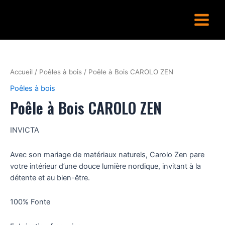
Aller
Main
au
Menu
contenu
Accueil
/
Poêles à bois
/ Poêle à Bois CAROLO ZEN
Poêles à bois
Poêle à Bois CAROLO ZEN
INVICTA
Avec son mariage de matériaux naturels, Carolo Zen pare
votre intérieur d’une douce lumière nordique, invitant à la
détente et au bien-être.
100% Fonte