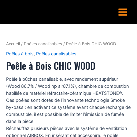
Aller
Main
au
Menu
contenu
Accueil
/
Poêles canalisables
/ Poêle à Bois CHIC WOOD
Poêles à bois
,
Poêles canalisables
Poêle à Bois CHIC WOOD
Poêle à bûches canalisable, avec rendement supérieur
(Wood 86,7% / Wood hp all’87,1%), chambre de combustion
habillée de matériel réfractaire-céramique HEATSTONE®.
Ces poêles sont dotés de l’innovante technologie Smoke
by-pass : en activant ce système avant chaque recharge de
combustible, il est possible de limiter l’émission de fumée
dans la pièce.
Réchauffez plusieurs pièces avec le système de ventilation
optionnel AIRBOX. En insérant cet accessoire, le poêle