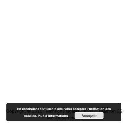
En continuant à utiliser le site, vous acceptez l’utilisation des
Copyright © 2026 |
Mentions légales - RGPD
|
Création 2S-
Accepter
cookies.
Plus d’informations
MEDIA Sarrebourg