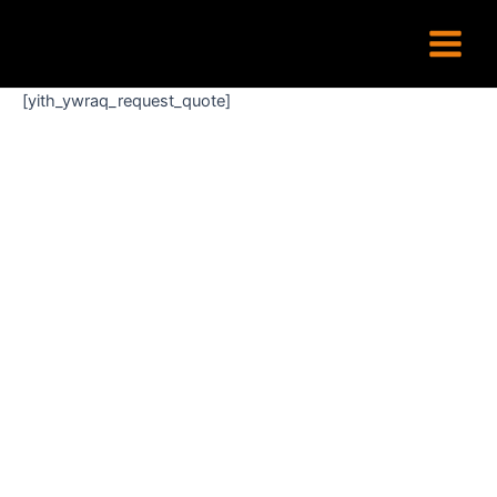
Aller
Main
au
Menu
contenu
[yith_ywraq_request_quote]