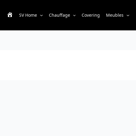
SV Home
Chauffage
Covering
Meubles
S
V
H
o
m