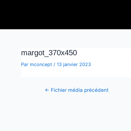
Aller
Navigation
au
de
contenu
l’article
margot_370x450
Par
mconcept
/
13 janvier 2023
←
Fichier média précédent