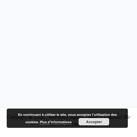
En continuant à utiliser le site, vous acceptez l’utilisation des
Copyright © 2026 |
Mentions légales - RGPD
|
Création 2S-
Accepter
cookies.
Plus d’informations
MEDIA Sarrebourg