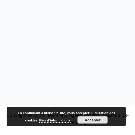
En continuant à utiliser le site, vous acceptez l’utilisation des
Copyright © 2026 |
Mentions légales - RGPD
|
Création 2S-
Accepter
cookies.
Plus d’informations
MEDIA Sarrebourg