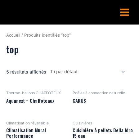
Aller
Main
au
Menu
contenu
Accueil
/ Produits identifiés “top”
top
5 résultats affichés
Thermo-ballons CHAFFOTEUX
Poêles à convection naturelle
Aquanext + Chaffoteaux
CARUS
Climatisation réversible
Cuisinières
Climatisation Mural
Cuisinière à pellets Bella Idro
Performance
15 eau