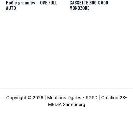
Poêle granulés – OVE FULL
CASSETTE 600 X 600
AUTO
MONOZONE
Copyright © 2026 |
Mentions légales - RGPD
|
Création 2S-
MEDIA Sarrebourg
En continuant à utiliser le site, vous acceptez l’utilisation des
cookies.
Plus d’informations
Accepter