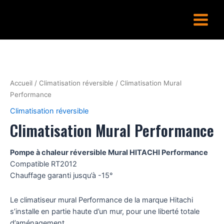
Aller
Main
au
Menu
contenu
Accueil
/
Climatisation réversible
/ Climatisation Mural
Performance
Climatisation réversible
Climatisation Mural Performance
Pompe à chaleur réversible Mural HITACHI Performance
Compatible RT2012
Chauffage garanti jusqu’à -15°
Le climatiseur mural Performance de la marque Hitachi
s’installe en partie haute d’un mur, pour une liberté totale
d’aménagement.