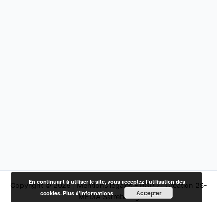
En continuant à utiliser le site, vous acceptez l’utilisation des
Copyright © 2026 |
Mentions légales - RGPD
|
Création 2S-
Accepter
cookies.
Plus d’informations
MEDIA Sarrebourg